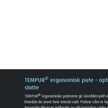
®
TEMPUR
ergonomisk pute – opt
støtte
®
TEMPUR
Ergonomiske-puteserie gir skreddersydd st
hvordan du sover hver eneste natt. Putene våre er 
Innvendig tilpasser milliarder av ultrasensitive celle