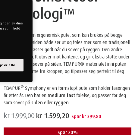
teknologi™
og noen av dine
passet innhold
e
Symphony er en ergonomisk pute, som kan brukes på begge
sider. Den ene siden både ser ut og føles mer som en tradisjonell
hodepute, og passer godt når du sover på ryggen. Den andre
siden skråner lett utover mot kantene, og gir ekstra støtte under
nakken når du sover på siden. TEMPUR®-materialet inni puten
pter alle
absorberer varme fra kroppen, og tilpasser seg perfekt til deg
når du sover.
®
TEMPUR
Symphony er en formstøpt pute som holder fasongen
år etter år. Den har en
medium fast
følelse, og passer for deg
som sover på
siden
eller
ryggen
.
kr 1.999,00
kr 1.599,20
Spar kr 399,80
∗
Alle størrelser er omtrentlige og kan variere noe
Spar 20%