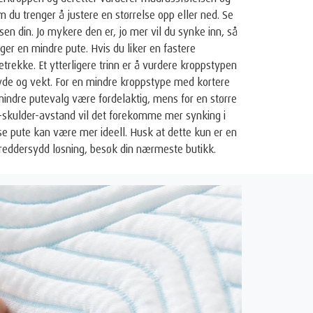
 du trenger å justere en størrelse opp eller ned. Se
sen din. Jo mykere den er, jo mer vil du synke inn, så
ger en mindre pute. Hvis du liker en fastere
etrekke. Et ytterligere trinn er å vurdere kroppstypen
yde og vekt. For en mindre kroppstype med kortere
 mindre putevalg være fordelaktig, mens for en større
-skulder-avstand vil det forekomme mer synking i
se pute kan være mer ideell. Husk at dette kun er en
skreddersydd løsning, besøk din nærmeste butikk.