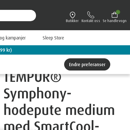
-
Butikker
Kontakt oss
Se handlevogn
 og kampanjer
Sleep Store
Book personlig veiledning - og få en Original
Endre preferanser
TEMPUR®
Symphony-
hodepute medium
med SmartCool-