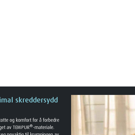
imal skreddersydd
øtte og komfort for å forbedre
®
laget av TEMPUR
-materiale.
r seg nøyaktig til krumningen av