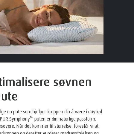
timalisere søvnen
pute
lge en pute som hjelper kroppen din å være i nøytral
™
EMPUR Symphony
-puten er din naturlige passform.
sovere. Når det kommer til størrelse, foreslår vi at
verkroppen og deretter vurderer madrassfølelsen og