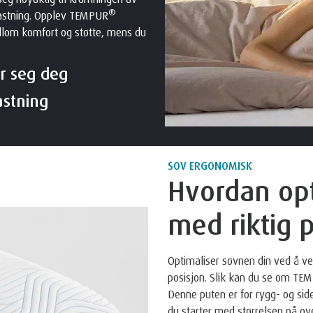
®
lastning. Opplev TEMPUR
llom komfort og støtte, mens du
r seg deg
astning
SOV ERGONOMISK
Hvordan op
med riktig 
Optimaliser søvnen din ved å ve
posisjon. Slik kan du se om T
Denne puten er for rygg- og side
du starter med størrelsen på o