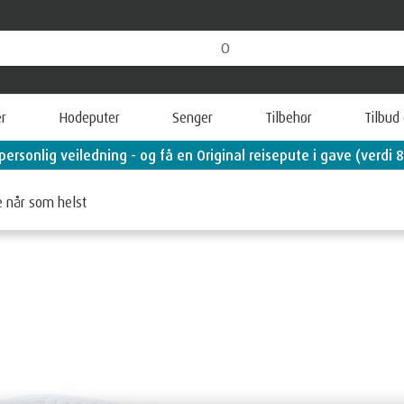
r
Hodeputer
Senger
Tilbehør
Tilbud
Se våre tilbud!
NOLOGY™
SmartCool-Symphony
e når som helst