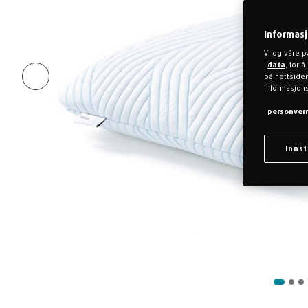
Informas
Vi og våre p
data
, for 
på nettsiden
informasjons
personver
Innst