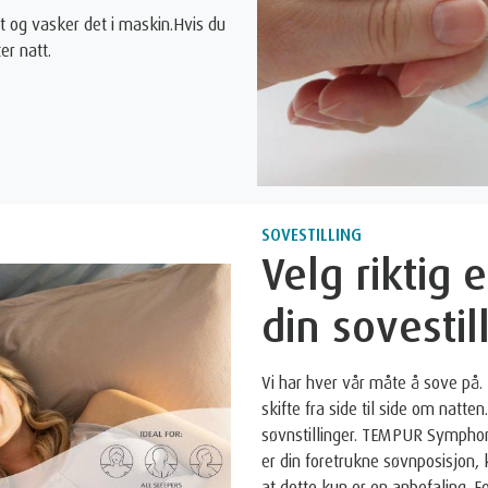
t og vasker det i maskin.Hvis du
er natt.
SOVESTILLING
Velg riktig
din sovestil
Vi har hver vår måte å sove på.
skifte fra side til side om natte
søvnstillinger. TEMPUR Sympho
er din foretrukne søvnposisjo
at dette kun er en anbefaling. F