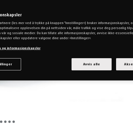
jonskapsler
artnere (les mer ved å trykke på knappen "Innstillinger») bruker informasjonskapsler, 
å optimalisere opplevelsen din på nettsiden vår, måle trafikk og vise deg personlig til
 vår og sosiale medier. Du kan tillate alle informasjonskapsler, avvise ikke-essensiell
kapsler eller oppdatere valgene dine under «Innstillinger».
n og informasjonskapsler
illinger
Avvis alle
Akse