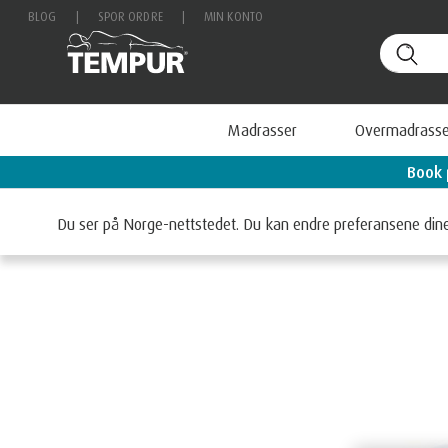
BLOG
|
SPOR ORDRE
|
MIN KONTO
Madrasser
Overmadrasse
veiledning - og få en Original reisepute i gave (verdi 899 kr)
Startside
Hodeputer
Hodeputer med SMARTCOOL TECH
Du ser på Norge-nettstedet. Du kan endre preferansene din