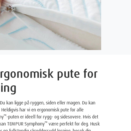
 ergonomisk pute for
ling
 Du kan ligge på ryggen, siden eller magen. Du kan
n. Heldigvis har vi en ergonomisk pute for alle
™
ny
-puten er ideell for rygg- og sidesovere. Hvis det
™
n, kan TEMPUR Symphony
være perfekt for deg. Husk
or en fullstendig skreddersydd løsning, besøk din