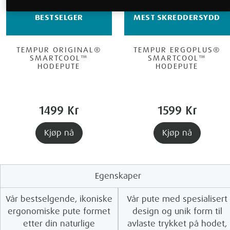
BESTSELGER
MEST SKREDDERSYDD
TEMPUR ORIGINAL®
TEMPUR ERGOPLUS®
SMARTCOOL™
SMARTCOOL™
HODEPUTE
HODEPUTE
1499 Kr
1599 Kr
Kjøp nå
Kjøp nå
Egenskaper
Vår bestselgende, ikoniske
Vår pute med spesialisert
ergonomiske pute formet
design og unik form til
etter din naturlige
avlaste trykket på hodet,