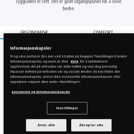
ryggraden er rett. Det er godt utgangspunkt for å sove
bedre.
ERGONOMISK
COMFORT
Informasjonskapsler
Original SC
ErgoPlus SC
Vi og våre partnere (les mer ved å trykke på knappen "Innstillinger») bruker
informasjonskapsler, og noen av dine
data
, for å optimalisere
opplevelsen din på nettsiden vår, måle trafikk og vise deg personlig
Ombracio SC
Symphony SC
tilpasset innhold på nettsiden vår og sosiale medier. Du kan tillate alle
informasjonskapsler, avvise ikke-essensielle informasjonskapsler eller
oppdatere valgene dine under «Innstillinger».
personvern og informasjonskapsler
Innstillinger
Avvis alle
Aksepter alle