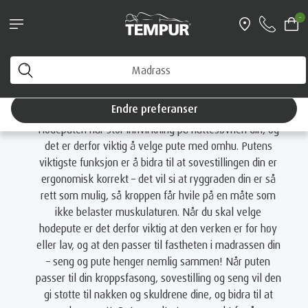
Book personlig veiledning - og få en Original
-
reisepute i gave (verdi 899 kr)
Du ser på Norge-nettstedet. Du kan endre
preferansene dine når som helst
TEMPUR®-PUTE SAMMENLIGNING
Endre preferanser
Hodeputen har stor innvirkning på nattesøvnen din, og
det er derfor viktig å velge pute med omhu. Putens
viktigste funksjon er å bidra til at sovestillingen din er
ergonomisk korrekt – det vil si at ryggraden din er så
rett som mulig, så kroppen får hvile på en måte som
ikke belaster muskulaturen. Når du skal velge
hodepute er det derfor viktig at den verken er for høy
eller lav, og at den passer til fastheten i madrassen din
– seng og pute henger nemlig sammen! Når puten
passer til din kroppsfasong, sovestilling og seng vil den
gi støtte til nakken og skuldrene dine, og bidra til at