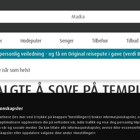
r
Hodeputer
Senger
Tilbehør
Tilbud
personlig veiledning - og få en Original reisepute i gave (verdi 8
 AT DET NORSKE LAND
e når som helst
ALGTE Å SOVE PÅ TEMP
jonskapsler
artnere (les mer ved å trykke på knappen "Innstillinger») bruker informasjonskapsler, 
å optimalisere opplevelsen din på nettsiden vår, måle trafikk og vise deg personlig til
 vår og sosiale medier. Du kan tillate alle informasjonskapsler, avvise ikke-essensiell
kapsler eller oppdatere valgene dine under «Innstillinger».