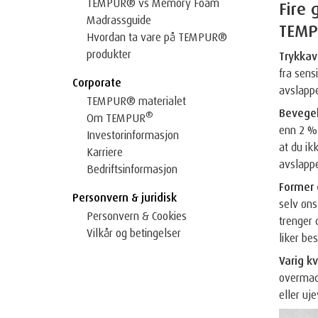
TEMPUR® vs Memory Foam
Fire 
Madrassguide
TEMPU
Hvordan ta vare på TEMPUR®
produkter
Trykkav
fra sens
Corporate
avslappe
TEMPUR® materialet
Bevegel
®
Om TEMPUR
enn 2 % 
Investorinformasjon
at du ik
Karriere
avslapp
Bedriftsinformasjon
Former 
Personvern & juridisk
selv øns
Personvern & Cookies
trenger 
Vilkår og betingelser
liker be
Varig kv
overmadr
eller uj