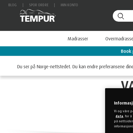
BLOG
|
SPOR ORDRE
|
MIN KONTO
Madrasser
Overmadrasse
Se våre tilbud!
Book 
FIRE GRUNNER TIL
Du ser på Norge-nettstedet. Du kan endre preferansene din
V
Informas
Vi og våre p
data
, for 
på nettsiden
informasjons