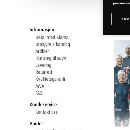
personver
Innst
FIRE GR
Informasjon
Betal med Klarna
Brosjyre / katalog
Artikler
Fire steg til søvn
Levering
Returrett
Kvalitetsgaranti
MVA
FAQ
Kundeservice
Kontakt oss
Guider