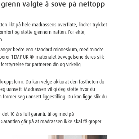
langrenn valgte å sove på nettopp
en likt på hele madrassens overflate, lindrer trykket
komfort og støtte gjennom natten. For ekte,
n.
 ganger bedre enn standard minneskum, med mindre
orberer TEMPUR ®-materialet bevegelsene deres slik
forstyrrelse for partneren din og virkelig
n kroppsform. Du kan velge akkurat den fastheten du
 deg uansett. Madrassen vil gi deg støtte hvor du
ormer seg uansett liggestilling. Du kan ligge slik du
det 10 års full garanti, til og med på
r. Garantien går på at madrassen ikke skal få groper