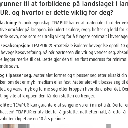
grunner til at forbildene på landslaget i 
R. og hvorfor er dette viktig for deg?
lastning:
En unik egenskap TEMPUR har er at materialet fordeler vekt
itive områder på kroppen, inkludert skuldre, rygg, hofter og ledd for 
nde søvn, noe som er utrolig vikitg for å fungere optimalt i hverdage
sesabsorpsjon:
TEMPUR ® -materiale isolerer bevegelse opptil 10
bevegelsesoverføring. Så når partneren din vrir og vender seg, abs
ke legger merke til det. Dette gjør den til en flott madrass for minimal 
ende søvn.
og tilpasser seg:
Materialet former og tilpasser seg etter eksakt di
ker, om det er myk, medium eller fast. Materialet vil tilpasse seg til
det, og være myk og forme seg etter kroppen hvor du ønsker det. Den f
st, og vite at kroppen den får den støtten du trenger.
alitet:
TEMPUR kan garantere at sengene varer i minst ti år. Derfor er 
assen! TEMPUR er utviklet for å gi støtte, natt etter natt, år etter å
evnheter i løpet av en 10 års periode.