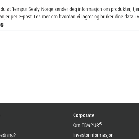
du at Tempur Sealy Norge sender deg informasjon om produkter, tjen
njer per e-post. Les mer om hvordan vi lagrer og bruker dine data i 
ng
.
e
Corporate
®
Om TEMPUR
ledning?
Investorinformasjon