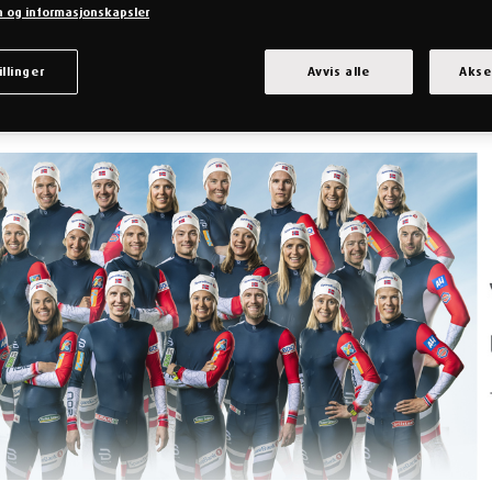
n og informasjonskapsler
illinger
Avvis alle
Akse
UNNER TIL AT DET NORSKE LANDSLAGET I LANGRENN VALGTE Å SOV