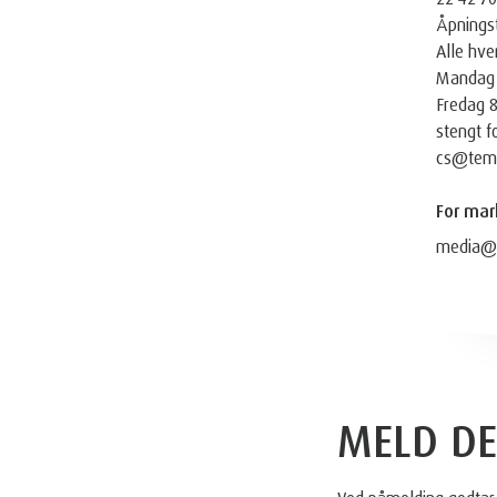
Åpningst
Alle hve
Mandag -
Fredag 8
stengt f
cs@temp
For mar
media@
MELD DE