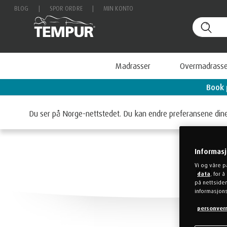
BLOG
|
SPOR ORDRE
|
MIN KONTO
Madrasser
Overmadrasse
Se våre tilbud!
Book 
Du ser på Norge-nettstedet. Du kan endre preferansene din
Informas
Vi og våre p
data
, for 
på nettsiden
informasjons
personver