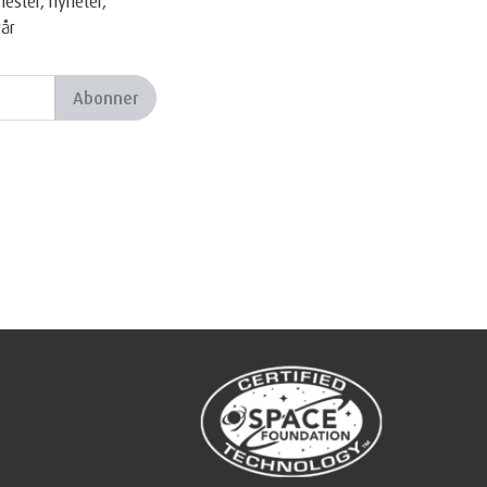
ester, nyheter,
vår
Abonner