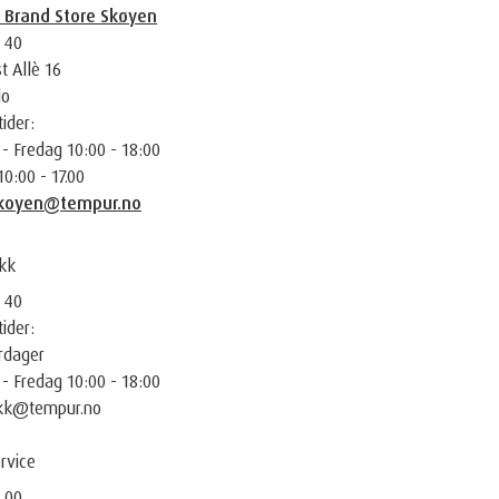
Brand Store Skøyen
 40
t Allè 16
lo
ider:
 Fredag 10:00 - 18:00
10:00 - 17.00
skoyen@tempur.no
ikk
 40
ider:
rdager
 Fredag 10:00 - 18:00
ikk@tempur.no
rvice
 00