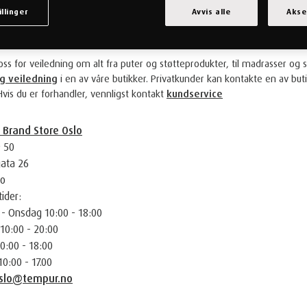
illinger
Avvis alle
Akse
T OSS
ss for veiledning om alt fra puter og støtteprodukter, til madrasser og s
ig veiledning
i en av våre butikker. Privatkunder kan kontakte en av bu
Hvis du er forhandler, vennligst kontakt
kundservice
Brand Store Oslo
9 50
ata 26
lo
ider:
- Onsdag 10:00 - 18:00
10:00 - 20:00
0:00 - 18:00
10:00 - 17.00
oslo@tempur.no