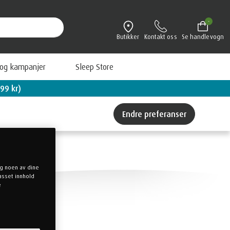
-
Butikker
Kontakt oss
Se handlevogn
 og kampanjer
Sleep Store
99 kr)
Se våre tilbud!
Endre preferanser
og noen av dine
passet innhold
e