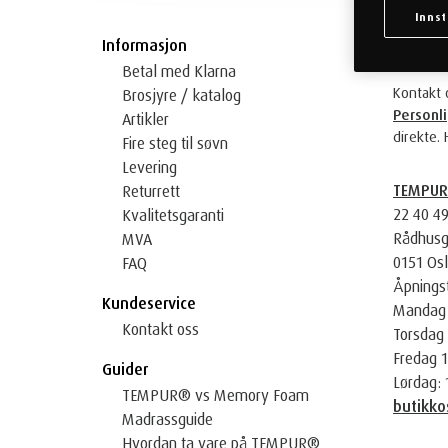
Innst
KONTAK
Informasjon
Betal med Klarna
Kontakt o
Brosjyre / katalog
Personl
Artikler
direkte. 
Fire steg til søvn
Levering
TEMPUR 
Returrett
22 40 4
Kvalitetsgaranti
Rådhusg
MVA
0151 Os
FAQ
Åpningst
Kundeservice
Mandag 
Kontakt oss
Torsdag 
Fredag 1
Guider
Lørdag: 
TEMPUR® vs Memory Foam
butikk
Madrassguide
Hvordan ta vare på TEMPUR®