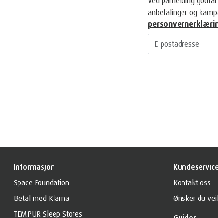
Ved påmelding godtar 
anbefalinger og kampa
personvernerklæri
Informasjon
Kundeservic
Space Foundation
Kontakt oss
Betal med Klarna
Ønsker du vei
TEMPUR Sleep Stores
Guider