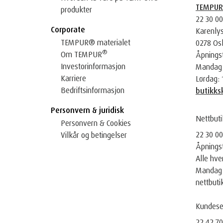
TEMPUR 
produkter
22 30 00
Corporate
Karenlys
TEMPUR® materialet
0278 Os
®
Om TEMPUR
Åpningst
Investorinformasjon
Mandag -
Karriere
Lørdag: 
Bedriftsinformasjon
butikk
Personvern & juridisk
Nettbut
Personvern & Cookies
22 30 00
Vilkår og betingelser
Åpningst
Alle hve
Mandag -
nettbut
Kundese
22 42 70