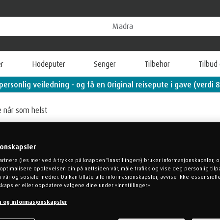
r
Hodeputer
Senger
Tilbehør
Tilbud
personlig veiledning - og få en Original reisepute i gave (verdi 8
KONTAKT OSS
e når som helst
jonskapsler
artnere (les mer ved å trykke på knappen "Innstillinger») bruker informasjonskapsler, 
å optimalisere opplevelsen din på nettsiden vår, måle trafikk og vise deg personlig til
 vår og sosiale medier. Du kan tillate alle informasjonskapsler, avvise ikke-essensiell
kapsler eller oppdatere valgene dine under «Innstillinger».
n og informasjonskapsler