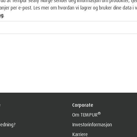
du at Tempur Sealy Norge sender deg informasjon om produkter, tjen
njer per e-post. Les mer om hvordan vi lagrer og bruker dine data i 
ng
.
e
Corporate
®
Om TEMPUR
ledning?
Investorinformasjon
Karriere