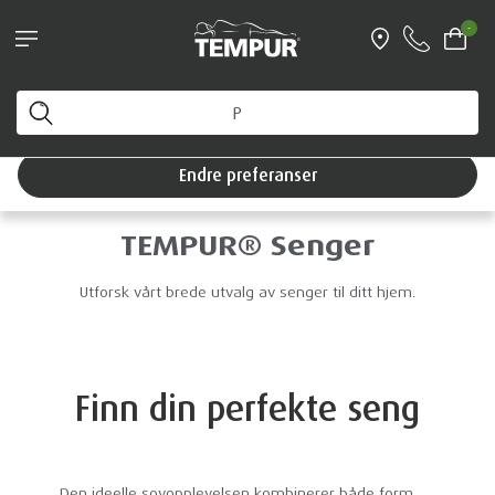
Book personlig veiledning - og få en Original
-
reisepute i gave (verdi 899 kr)
Du ser på Norge-nettstedet. Du kan endre
preferansene dine når som helst
Endre preferanser
TEMPUR® Senger
Utforsk vårt brede utvalg av senger til ditt hjem.
Finn din perfekte seng
Den ideelle sovopplevelsen kombinerer både form