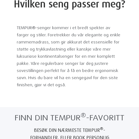
Hvilken seng passer meg?
TEMPUR®-senger kommer i et bredt spekter av
farger og stiler. Foretrekker du vår elegante og enkle
rammemadrass, som gir akkurat det essensielle for
støtte og trykkavlastning eller kanskje våre mer
luksuriøse kontinentalsenger for en mer komplett
pakke. Våre regulerbare senger lar deg justere
sovestillingen perfekt for å få en bedre ergonomisk
søvn. Hvis du bare vil ha en sengegavl for den siste
finishen, gjør vi det også.
®
FINN DIN TEMPUR
-FAVORITT
®
BESØK DIN NÆRMESTE TEMPUR
-
FORHANDLER, ELLER BOOK PERSONLIG