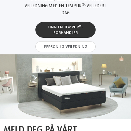
®
VEILEDNING MED EN TEMPUR
-VEILEDER I
DAG
®
FINN EN TEMPUR
-
FORHANDLER
PERSONLIG VEILEDNING
MELD DEG PÅ VÅRT