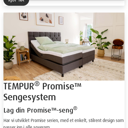
®
TEMPUR
Promise™
Sengesystem
®
Lag din Promise™-seng
Har vi utviklet Promise serien, med et enkelt, stilrent design som
passer inn i alle soverom.