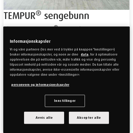
®
TEMPUR
sengebunn
®
Elegant TEMPUR
sengebunn
Hver sengbunn og madrass er designet med omsorg og
Informasjonskapsler
nøyaktighet for å gi deg den beste søvnopplevelsen hver natt.
Vi og våre partnere (les mer ved å trykke på knappen "Innstillinger»)
Utforsk vår kolleksjon av TEMPUR® sengerammer og oppgrader
bruker informasjonskapsler, og noen av dine
data
, for å optimalisere
opplevelsen din på nettsiden vår, måle trafikk og vise deg personlig
din søvnopplevelse til et nytt nivå av komfort.
tilpasset innhold på nettsiden vår og sosiale medier. Du kan tillate alle
informasjonskapsler, avvise ikke-essensielle informasjonskapsler eller
Fra
27 999 Kr
oppdatere valgene dine under «Innstillinger».
Velg mellom statisk eller justerbar sengbunn for å passe
personvern og informasjonskapsler
dine behov og preferanser
Perfekt komplement til TEMPUR®-madrasser for en
Innstillinger
komplett søvnopplevelse og optimal ytelse
Finnes i flere forskjellige farger, gavler og sengben for å
Avvis alle
Aksepter alle
matche din personlige stil og innredning
KJØP NÅ