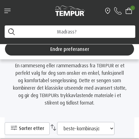
Book personlig veiledning - og få en Original
-
reisepute i gave (verdi 899 kr)
Startside
Senger
Etter Produkttype
Rammemadrass
Du ser på Norge-nettstedet. Du kan endre
preferansene dine når som helst
Rammemadrass
Endre preferanser
En rammeseng eller rammemadrass fra TEMPUR er et
perfekt valg for deg som ønsker en enkel, funksjonell
og komfortabel sengeløsning. Dette er sengen som
kombinerer det klassiske utseende med avansert støtte,
og gir deg TEMPURs trykkavlastende materiale i et
stilrent og tidløst format.
Sorter etter