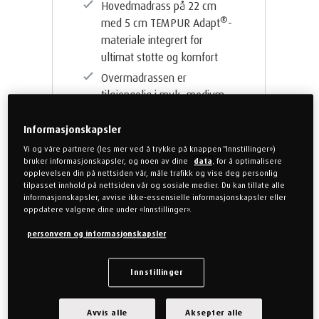
Hovedmadrass på 22 cm
®
med 5 cm TEMPUR Adapt
-
materiale integrert for
ultimat støtte og komfort
Overmadrassen er
tilgjengelig i myk, medium
og fast følelse
Informasjonskapsler
Made In Green by OEKO TEX
Vi og våre partnere (les mer ved å trykke på knappen "Innstillinger»)
10 års garanti
bruker informasjonskapsler, og noen av dine
data
, for å optimalisere
opplevelsen din på nettsiden vår, måle trafikk og vise deg personlig
tilpasset innhold på nettsiden vår og sosiale medier. Du kan tillate alle
informasjonskapsler, avvise ikke-essensielle informasjonskapsler eller
oppdatere valgene dine under «Innstillinger».
Fra
kr 18.924,50
personvern og informasjonskapsler
Innstillinger
Kjøp nå
Avvis alle
Aksepter alle