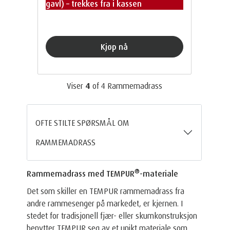
gavl) – trekkes fra i kassen
Kjøp nå
Viser
4
of
4
Rammemadrass
OFTE STILTE SPØRSMÅL OM
RAMMEMADRASS
®
Rammemadrass med TEMPUR
-materiale
Det som skiller en TEMPUR rammemadrass fra
andre rammesenger på markedet, er kjernen. I
stedet for tradisjonell fjær- eller skumkonstruksjon
benytter TEMPUR seg av et unikt materiale som