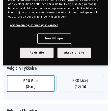
opplevelsen din på nettsiden vår, måle trafikk og vise deg personlig
tilpasset innhold på nettsiden vår og sosiale medier. Du kan tillate alle
informasjonskapsler, avvise ikke-essensielle informasjonskapsler eller
Velg din Følelse
oppdatere valgene dine under «Innstillinger».
personvern og informasjonskapsler
Myk
Medium
Fast
Innstillinger
Komfortguide
Avvis alle
Aksepter alle
Velg din Tykkelse
PRO Luxe
PRO Plus
(10cm)
(8cm)
Velg din Størrelse