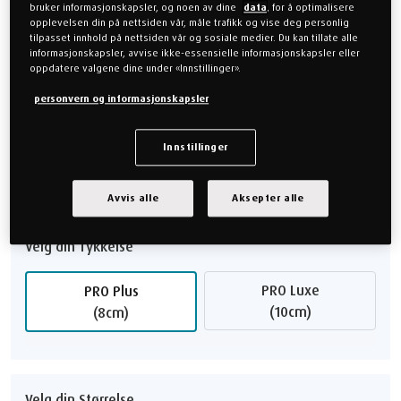
bruker informasjonskapsler, og noen av dine
data
, for å optimalisere
opplevelsen din på nettsiden vår, måle trafikk og vise deg personlig
tilpasset innhold på nettsiden vår og sosiale medier. Du kan tillate alle
Velg din Følelse
informasjonskapsler, avvise ikke-essensielle informasjonskapsler eller
oppdatere valgene dine under «Innstillinger».
Myk
Medium
personvern og informasjonskapsler
Fast
Innstillinger
Komfortguide
Avvis alle
Aksepter alle
Velg din Tykkelse
PRO Luxe
PRO Plus
(10cm)
(8cm)
Velg din Størrelse