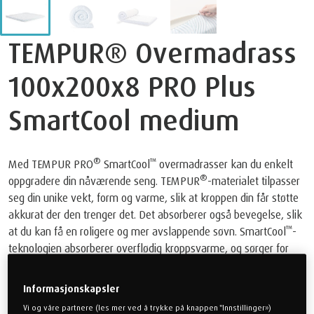
TEMPUR® Overmadrass
100x200x8 PRO Plus
SmartCool medium
®
™
Med TEMPUR PRO
SmartCool
overmadrasser kan du enkelt
®
oppgradere din nåværende seng. TEMPUR
-materialet tilpasser
seg din unike vekt, form og varme, slik at kroppen din får støtte
akkurat der den trenger det. Det absorberer også bevegelse, slik
™
at du kan få en roligere og mer avslappende søvn. SmartCool
-
teknologien absorberer overflødig kroppsvarme, og sørger for
svalere og mer behagelig sovetemperatur. Trekket kan enkelt
tas av og vaskes i maskin på 40 grader.
Informasjonskapsler
kr 14.499,00
Vi og våre partnere (les mer ved å trykke på knappen "Innstillinger»)